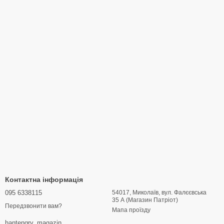
Контактна інформація
095 6338115
54017, Миколаїв, вул. Фалєєвська
35 А (Магазин Патріот)
Передзвонити вам?
Мапа проїзду
hantengry_magazin