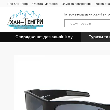
Перейти до основного контенту
Про Хан-Тенгрі
Оплата і доставка
Обмін та повернення
Контактна
Інтернет-магазин Хан-Тенгрі
Спорядження для альпінізму
Туризм та 