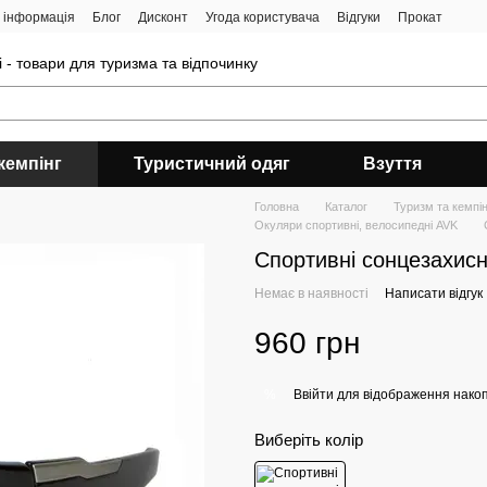
 інформація
Блог
Дисконт
Угода користувача
Відгуки
Прокат
 - товари для туризма та відпочинку
кемпінг
Туристичний одяг
Взуття
Головна
Каталог
Туризм та кемпін
Окуляри спортивні, велосипедні AVK
Спортивні сонцезахисн
Немає в наявності
Написати відгук
960 грн
Ввійти
для відображення накоп
%
Виберіть колір