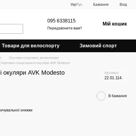
Укр
Рус
Бажання
Вхід
095 6338115
Мій кошик
Передзвонити вам?
Товари для велоспорту
Зимовий спорт
г
Окуляри спортивні, велосипедні
Спортивні сонцезахисні окуляри AVK Modesto
і окуляри AVK Modesto
Артикул
22.01.114.
В бажання
ичувальної знижки