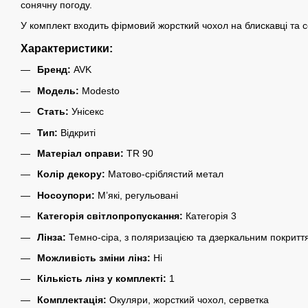
сонячну погоду.
У комплект входить фірмовий жорсткий чохол на блискавці та с
Характеристики:
Бренд:
AVK
Модель:
Modesto
Стать:
Унісекс
Тип:
Відкриті
Матеріал оправи:
TR 90
Колір декору:
Матово-сріблястий метал
Носоупори:
М’які, регульовані
Категорія світлопропускання:
Категорія 3
Лінза:
Темно-сіра, з поляризацією та дзеркальним покритт
Можливість зміни лінз:
Ні
Кількість лінз у комплекті:
1
Комплектація:
Окуляри, жорсткий чохол, серветка