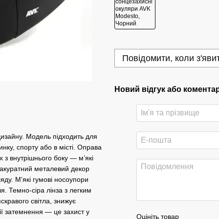
Повідомити, коли з'яви
Новий відгук або комента
дизайну. Модель підходить для
чинку, спорту або в місті. Оправа
х з внутрішнього боку — м’які
ь акуратний металевий декор
яду. М’які гумові носоупори
. Темно-сіра лінза з легким
скравого світла, знижує
ії затемнення — це захист у
Оцініть товар