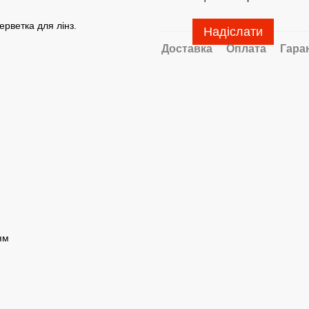
ерветка для лінз.
Надіслати
Доставка
Оплата
Гара
ям