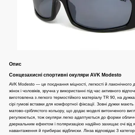
Опис
Сонцезахисні спортивні окуляри AVK Modesto
AVK Modesto — це поєднання міцності, легкості й лаконічного 
жінок і чоловіків, зручна у використанні під час активного відпо
виготовлена з легкого термостійкого матеріалу TR 90, на дужка
сірі гумові вставки для комфортної фіксації. Зовні дужки мают
матово-сріблястого кольору, що додає моделі витонченого вигл
регулюються, тож окуляри легко адаптуються до форми обличчя
дзеркальним ефектом і поляризацією надійно захищає очі від я
навантаження й прибирає відблиски. Лінза відповідає 3 категор