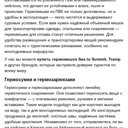
изготавливаются из усиленного ПВХ или ламинированного
нейлона, что делает их устойчивыми к влаге, пыли и
проколам. Гермомешки из ПВХ не только долговечны, но и
удобны в эксплуатации — легко чистятся и выдерживают
суровые условия. Если вам нужен надёжный объёмный мешок
для транспортировки одежды, спальника или снаряжения —
гермомешки для сплава станут отличным решением. Для
удобства размещения и транспортировки вещей рекомендуем
сочетать их с
туристическими рюкзаками
, особенно на
многодневных маршрутах.
У нас вы можете
купить гермомешок Sea to Summit, Tramp
и других брендов, которые заслужили доверие туристов по
всему миру.
Гермосумки и гермозарюкзаки
Гермосумки и гермозарюкзаки дополняют линейку
герметичного снаряжения. Они позволяют переносить вещи с
комфортом — с плечевыми ремнями, ручками и мягкими
вставками. Такие модели подойдут как для коротких выходов
на воду, так и для многодневных экспедиций. Их конструкция
продумана до мелочей: плотные швы, надёжные застёжки,
удобные крепления. Независимо от того, отправляетесь ли вы
на рафтинг в Карпаті или на байдарочный маршрут по Бугу —