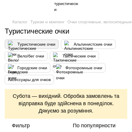
Каталог
Туризм и кемпинг
Очки спортивные, велосипедные
Туристические очки
Туристические очки
Альпинистские очки
Вело/бег очки
Тактические очки
Городские очки
Фотохромные очки
Аксессуары для очков
Субота — вихідний. Обробка замовлень та
відправка буде здійснена в понеділок.
Дякуємо за розуміння.
Фильтр
По популярности