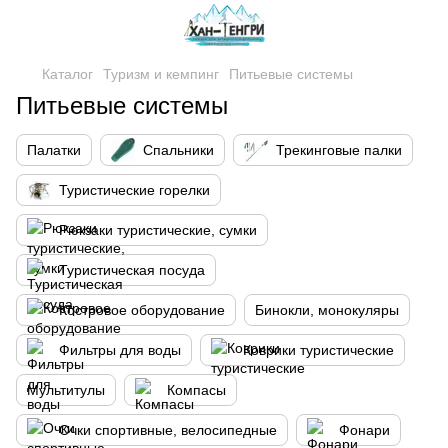
Каталог
Туризм и кемпинг
Питьевые системы
Питьевые системы
Палатки
Спальники
Трекинговые палки
Туристические горелки
Рюкзаки туристические, сумки
Туристическая посуда
Костровое оборудование
Бинокли, монокуляры
Фильтры для воды
Коврики туристические
Мультитулы
Компасы
Очки спортивные, велосипедные
Фонари