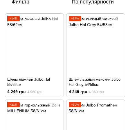
Фильтр
По популярности
−14%
−14%
Шлем лыжный Julbo Hal
Шлем лыжный женский Julbo
58/62cм
Hal Grey 54/58cм
4 249 грн
4 249 грн
4 960 грн
4 960 грн
−21%
−10%