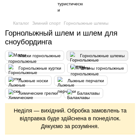
Каталог
Зимний спорт
Горнолыжные шлемы
Горнолыжный шлем и шлем для
сноубординга
Маски горнолыжные
Горнолыжные шлемы
Горнолыжные куртки
Штаны горнолыжные
Лыжные носки
Лыжные перчатки
Химические грелки
Балаклавы
Неділя — вихідний. Обробка замовлень та
відправка буде здійснена в понеділок.
Дякуємо за розуміння.