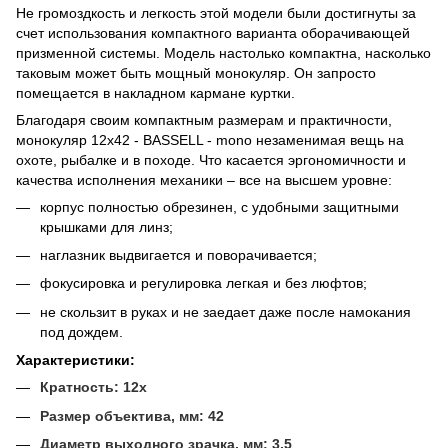
Не громоздкость и легкость этой модели были достигнуты за
счет использования компактного варианта оборачивающей
призменной системы. Модель настолько компактна, насколько
таковым может быть мощный монокуляр. Он запросто
помещается в накладном кармане куртки.
Благодаря своим компактным размерам и практичности,
монокуляр 12х42 - BASSELL - mono незаменимая вещь на
охоте, рыбалке и в походе. Что касается эргономичности и
качества исполнения механики – все на высшем уровне:
корпус полностью обрезинен, с удобными защитными
крышками для линз;
наглазник выдвигается и поворачивается;
фокусировка и регулировка легкая и без люфтов;
не скользит в руках и не заедает даже после намокания
под дождем.
Характеристики:
Кратность
: 12x
Размер
объектива, мм: 42
Диаметр
выходного зрачка, мм: 3,5