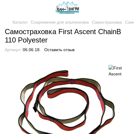
Каталог
Снаряжение для альпинизма
Самостраховка
Само
Самостраховка First Ascent ChainB
110 Polyester
Артикул:
06.06.18.
Оставить отзыв