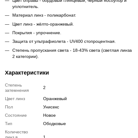
Цвет оправы - бордовый глянцевый, чёрный носоупор и
уплотнитель.
Материал линз - поликарбонат.
Цвет линз - жёлто-оранжевый.
Покрытия - упрочнение.
Защита от ультрафиолета - UV400 стопроцентная.
Степень пропускания света - 18-43% света (светлая линза
2 категории).
Характеристики
Степень
2
затемнения
Цвет линз
Оранжевый
Пол
Унисекс
Состояние
Новое
Тип
Ободковые
Количество
линз в
1