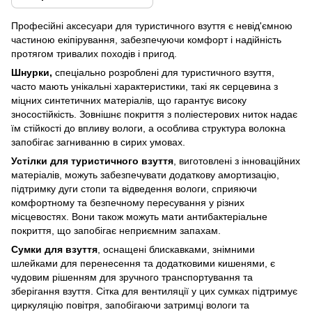
Професійні аксесуари для туристичного взуття є невід'ємною
частиною екіпірування, забезпечуючи комфорт і надійність
протягом тривалих походів і пригод.
Шнурки,
спеціально розроблені для туристичного взуття,
часто мають унікальні характеристики, такі як серцевина з
міцних синтетичних матеріалів, що гарантує високу
зносостійкість. Зовнішнє покриття з поліестерових ниток надає
їм стійкості до впливу вологи, а особлива структура волокна
запобігає загниванню в сирих умовах.
Устілки для туристичного взуття
, виготовлені з інноваційних
матеріалів, можуть забезпечувати додаткову амортизацію,
підтримку дуги стопи та відведення вологи, сприяючи
комфортному та безпечному пересування у різних
місцевостях. Вони також можуть мати антибактеріальне
покриття, що запобігає неприємним запахам.
Сумки для взуття
, оснащені блискавками, знімними
шлейками для перенесення та додатковими кишенями, є
чудовим рішенням для зручного транспортування та
зберігання взуття. Сітка для вентиляції у цих сумках підтримує
циркуляцію повітря, запобігаючи затримці вологи та