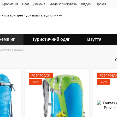
 інформація
Блог
Дисконт
Угода користувача
Відгуки
Прокат
 - товари для туризма та відпочинку
кемпінг
Туристичний одяг
Взуття
рськолижні рюкзаки
РОЗПРОДАЖ
РОЗПРОДА
−30%
−30%