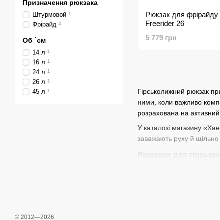
Призначення рюкзака
Рюкзак для фрірайду 
Штурмовой
1
Freerider 26
Фрірайд
4
5 779 грн
Об `єм
14 л
1
16 л
1
24 л
1
26 л
1
Гірськолижний рюкзак при
45 л
1
ними, коли важливо комп
розрахована на активний ру
У каталозі магазину «Хан
заважають руху й щільно 
Рюкзаки для гірськи
Рюкзак для гірських лиж
сноуборда, відділенням д
Конструкція та функ
Гірськолижні рюкзаки виг
© 2012—2026