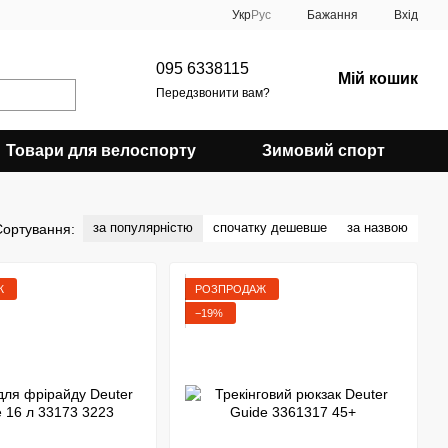
Укр
Рус
Бажання
Вхід
095 6338115
Мій кошик
Передзвонити вам?
Товари для велоспорту
Зимовий спорт
за популярністю
спочатку дешевше
за назвою
Сортування:
Ж
РОЗПРОДАЖ
−19%