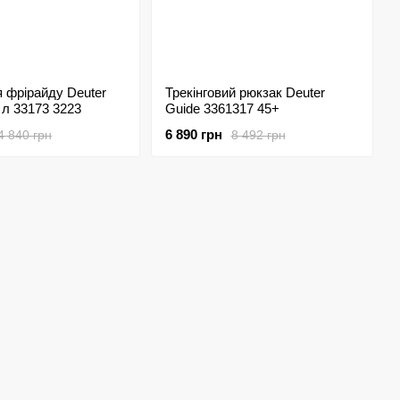
 фрірайду Deuter
Трекінговий рюкзак Deuter
 л 33173 3223
Guide 3361317 45+
6 890 грн
4 840 грн
8 492 грн