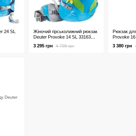
er 24 SL
Жіночий гірськолижний рюкзак
Рюкзак для
Deuter Provoke 14 SL 33163
Provoke 16
3223
3 295 грн
3 380 грн
4 708 грн