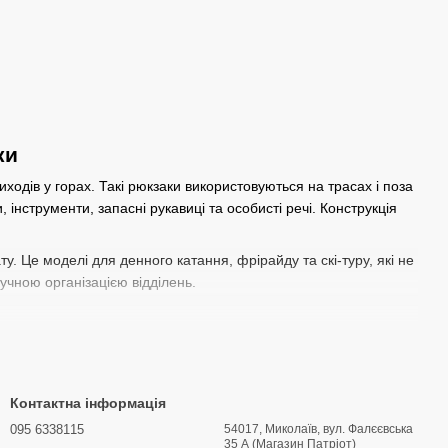
ки
ходів у горах. Такі рюкзаки використовуються на трасах і поза
и
, інструменти, запасні
рукавиці
та особисті речі. Конструкція
у. Це моделі для денного катання, фрірайду та скі-туру, які не
чною організацією відділень.
Лижний рюкзак часто оснащується кріпленнями для лиж або
ять для трасового катання та фрірайду.
Контактна інформація
095 6338115
54017, Миколаїв, вул. Фалєєвська
. Анатомічна спинка, регульовані лямки та поясний ремінь
35 А (Магазин Патріот)