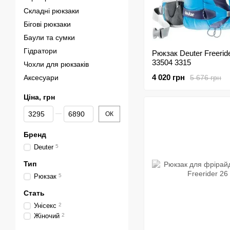
Складні рюкзаки
Бігові рюкзаки
Баули та сумки
Гідратори
Рюкзак Deuter Freerid
33504 3315
Чохли для рюкзаків
4 020 грн
5 676 грн
Аксесуари
Ціна, грн
Від Ціна, грн
До Ціна, грн
ОК
Бренд
Deuter
5
Тип
Рюкзак
5
Стать
Унісекс
2
Жіночий
2