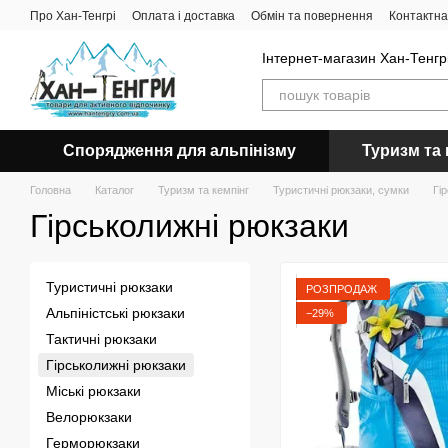
Перейти до основного контенту
Про Хан-Тенгрі
Оплата і доставка
Обмін та повернення
Контактна
Інтернет-магазин Хан-Тенгрі
Спорядження для альпінізму
Туризм та 
Головна
Каталог
Туризм та кемпінг
Туристичні рюкзаки, сумки
Гі
Гірськолижні рюкзаки
Туристичні рюкзаки
РОЗПРОДАЖ
Альпіністські рюкзаки
−29%
Тактичні рюкзаки
Гірськолижні рюкзаки
Міські рюкзаки
Велорюкзаки
Герморюкзаки