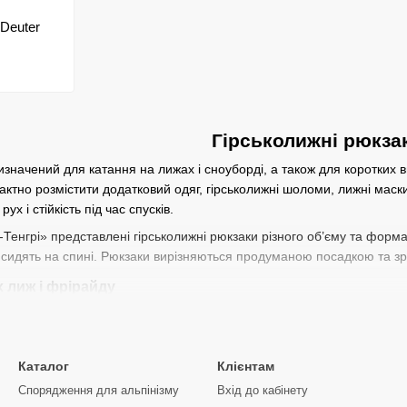
Deuter
Гірськолижні рюкза
значений для катання на лижах і сноуборді, а також для коротких ви
актно розмістити додатковий одяг, гірськолижні шоломи,
лижні маск
х і стійкість під час спусків.
-Тенгрі» представлені гірськолижні рюкзаки різного об’єму та формат
сидять на спині. Рюкзаки вирізняються продуманою посадкою та зру
х лиж і фрірайду
 має компактну форму й не зміщується під час активного катання. 
ля лавинного спорядження та захистом від снігу. Такі моделі підход
ціональні особливості
Каталог
Клієнтам
Спорядження для альпінізму
Вхід до кабінету
отовляються зі зносостійких матеріалів, стійких до холоду та вологи