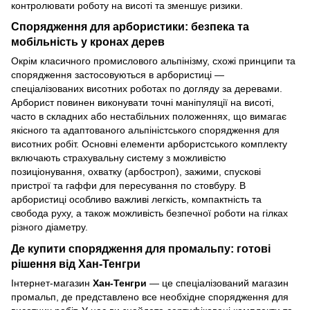
контролювати роботу на висоті та зменшує ризики.
Спорядження для арбористики: безпека та
мобільність у кронах дерев
Окрім класичного промислового альпінізму, схожі принципи та
спорядження застосовуються в арбористиці —
спеціалізованих висотних роботах по догляду за деревами.
Арборист повинен виконувати точні маніпуляції на висоті,
часто в складних або нестабільних положеннях, що вимагає
якісного та адаптованого альпіністського спорядження для
висотних робіт. Основні елементи арбористського комплекту
включають страхувальну систему з можливістю
позиціонування, охватку (арбостроп), зажими, спускові
пристрої та гаффи для пересування по стовбуру. В
арбористиці особливо важливі легкість, компактність та
свобода руху, а також можливість безпечної роботи на гілках
різного діаметру.
Де купити спорядження для промальпу: готові
рішення від Хан-Тенгри
Інтернет-магазин
Хан-Тенгри
— це спеціалізований магазин
промальп, де представлено все необхідне спорядження для