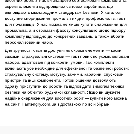
висотних робіт. У нас ви знайдете сертифіковані комплекти та
окремі елементи від провідних світових виробників, що
відповідають міжнародним стандартам безпеки. У каталозі
доступне спорядження промальп як для професіоналів, так і
для початківців. У нас можна не лише купити снаряження для
промальпа, а й отримати фахову консультацію щодо підбору
комплекту відповідно до конкретних завдань, а також зібрати
персоналізований набір.
Для зручності клієнтів доступні як окремі елементи — каски,
зажими, страхувальні системи — так і повністю укомплектовані
набори, адаптовані під конкретні умови. Такі комплекти
включають усе необхідне для ефективної та безпечної роботи:
страхувальну систему, мотузку, зажими, карабіни, спусковий
пристрій та інші компоненти. Готові рішення дозволяють
одразу приступити до роботи та відповідати вимогам техніки
безпеки на обʼєктах будь-якої складності. Якщо ви шукаєте
надійне снаряження для висотних робіт — купити його можна
на сайті Hantengry.com.ua з доставкою по всій Україні.