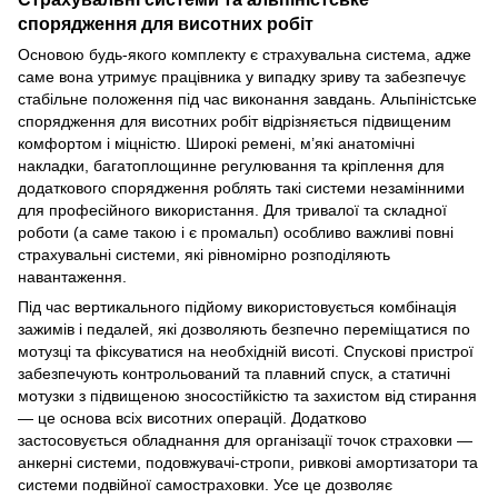
спорядження для висотних робіт
Основою будь-якого комплекту є страхувальна система, адже
саме вона утримує працівника у випадку зриву та забезпечує
стабільне положення під час виконання завдань. Альпіністське
спорядження для висотних робіт відрізняється підвищеним
комфортом і міцністю. Широкі ремені, м’які анатомічні
накладки, багатоплощинне регулювання та кріплення для
додаткового спорядження роблять такі системи незамінними
для професійного використання. Для тривалої та складної
роботи (а саме такою і є промальп) особливо важливі повні
страхувальні системи, які рівномірно розподіляють
навантаження.
Під час вертикального підйому використовується комбінація
зажимів і педалей, які дозволяють безпечно переміщатися по
мотузці та фіксуватися на необхідній висоті. Спускові пристрої
забезпечують контрольований та плавний спуск, а
статичні
мотузки
з підвищеною зносостійкістю та захистом від стирання
— це основа всіх висотних операцій. Додатково
застосовується обладнання для організації точок страховки —
анкерні системи, подовжувачі-стропи, ривкові амортизатори та
системи подвійної самостраховки. Усе це дозволяє