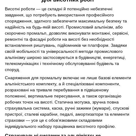
Висотні роботи — це складні й потенційно небезпечні
завдання, що потребують використання професійного
спорядження, здатного забезпечити максимальну безпеку та
надійність на будь-якій висоті. Промисловий альпінізм, або
скорочено промальп, дозволяє виконувати монтажні, сервісні,
ремонтні та фасадні роботи на висоті без необхідності
встановлення риштувань, підйомників чи платформ. Завдяки
своїй мобільності та універсальності методи промислового
альпінізму широко застосовуються в будівництві, енергетиці,
телекомунікаціях і технічному обслуговуванні будівель та
споруд.
Снаряження для промальпу включає не лише базові елементи
альпіністського комплекту, а й спеціалізовані компоненти,
розраховані на тривале перебування в підвішеному
положенні, вертикальне пересування, а також організацію
робочих точок на висоті. Статична мотузка, зручна повна
страхувальна система, каска, ручні зажими (
жумари
), спускові
пристрої,
сталеві карабіни
, педалі, амортизатори та елементи
страховки — усе це є обовʼязковими складовими
індивідуального набору працівника висотного профілю.
Страхувальні системи та альпіністське