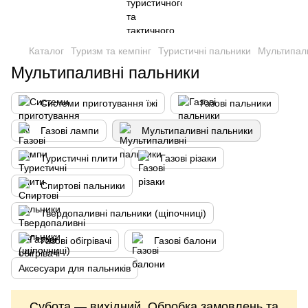
Каталог
Туризм та кемпінг
Туристичні пальники
Мультипал
Мультипаливні пальники
Системи приготування їжі
Газові пальники
Газові лампи
Мультипаливні пальники
Туристичні плити
Газові різаки
Спиртові пальники
Твердопаливні пальники (щіпочниці)
Газові обігрівачі
Газові балони
Аксесуари для пальників
Субота — вихідний. Обробка замовлень та