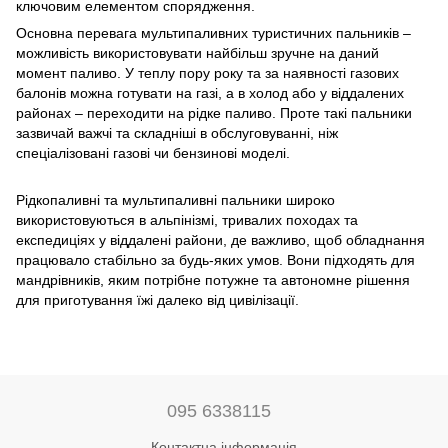
ключовим елементом спорядження.
Основна перевага мультипаливних туристичних пальників –
можливість використовувати найбільш зручне на даний
момент паливо. У теплу пору року та за наявності газових
балонів можна готувати на газі, а в холод або у віддалених
районах – переходити на рідке паливо. Проте такі пальники
зазвичай важчі та складніші в обслуговуванні, ніж
спеціалізовані газові чи бензинові моделі.
Рідкопаливні та мультипаливні пальники широко
використовуються в альпінізмі, тривалих походах та
експедиціях у віддалені райони, де важливо, щоб обладнання
працювало стабільно за будь-яких умов. Вони підходять для
мандрівників, яким потрібне потужне та автономне рішення
для приготування їжі далеко від цивілізації.
095 6338115
Контактна інформація