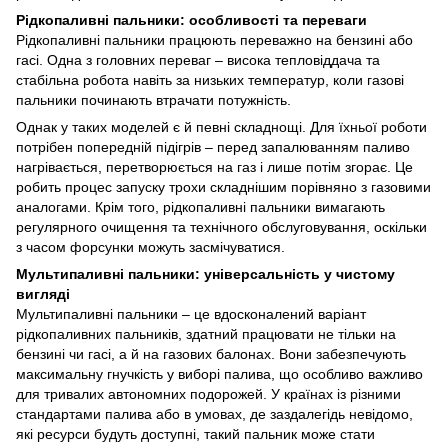
Рідкопаливні пальники: особливості та переваги
Рідкопаливні пальники працюють переважно на бензині або
гасі. Одна з головних переваг – висока тепловіддача та
стабільна робота навіть за низьких температур, коли газові
пальники починають втрачати потужність.
Однак у таких моделей є й певні складнощі. Для їхньої роботи
потрібен попередній підігрів – перед запалюванням паливо
нагрівається, перетворюється на газ і лише потім згорає. Це
робить процес запуску трохи складнішим порівняно з газовими
аналогами. Крім того, рідкопаливні пальники вимагають
регулярного очищення та технічного обслуговування, оскільки
з часом форсунки можуть засмічуватися.
Мультипаливні пальники: універсальність у чистому
вигляді
Мультипаливні пальники – це вдосконалений варіант
рідкопаливних пальників, здатний працювати не тільки на
бензині чи гасі, а й на газових балонах. Вони забезпечують
максимальну гнучкість у виборі палива, що особливо важливо
для тривалих автономних подорожей. У країнах із різними
стандартами палива або в умовах, де заздалегідь невідомо,
які ресурси будуть доступні, такий пальник може стати