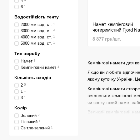
4
6
1
Водостійкість тенту
Намет кемпінговий
2000 мм вод. ст.
1
чотиримісний Fjord N
3000 мм вод. ст.
4
Malaga
4000 мм вод. ст.
1
8 877 грн/шт.
5000 мм вод. ст.
1
Тип виробу
Намет
3
Кемпінгові намети для ко
Кемпінговий намет
4
Якщо ви любите відпочин
Кількість входів
якому куточку України. Ц
2
5
Кемпінгові намети створе
1
1
встановити
кемпінгові ме
3
1
чи спеку такий намет забе
Колір
Великий кемпінговий наме
Зелений
2
перегородок, водостійкіс
Пісочний
1
Світло-зелений
1
Для автотуристів вага і 
матеріали та надійну фур