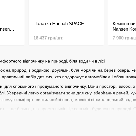
Палатка Hannah SPACE
Кемпінгови
ansen
Nansen Ko
16 437 грн/шт.
7 900 грн/ш
мфортного відпочинку на природі, біля води чи в лісі
ок на природі з родиною, друзями, біля моря чи на березі озера,
е практичний вибір для тих, хто подорожує автомобілем і облаштов
ні для спокійного і продуманого відпочинку. Вони просторі, високі
блі
. Усередині легко організувати зони для сну, зберігання речей, ку
зпечує комфорт: вентиляційні вікна, москітні сітки та щільний водо
т — це більше, ніж просто нічліг. Це ваш міні-будинок на природі. О
ть, матеріали дна та каркаса. Якісний намет дозволить відпочивати 
габарити намету не є критичними, навпаки, можна дозволити собі мак
нітуру. Якщо ви плануєте зупинку біля води, варто купити кемпінго