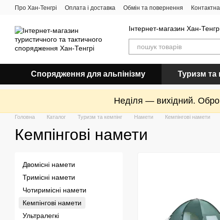
Перейти до основного контенту
Про Хан-Тенгрі
Оплата і доставка
Обмін та повернення
Контактна
Інтернет-магазин Хан-Тенгрі
Спорядження для альпінізму
Туризм та 
Неділя — вихідний. Оброб
Головна
Каталог
Туризм та кемпінг
Намети
Кемпінгові намети
Кемпінгові намети
Двомісні намети
Тримісні намети
Чотиримісні намети
Кемпінгові намети
Ультралегкі