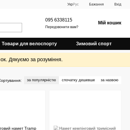
Укр
Рус
Бажання
Вхід
095 6338115
Мій кошик
Передзвонити вам?
Товари для велоспорту
Зимовий спорт
ок. Дякуємо за розуміння.
за популярністю
спочатку дешевше
за назвою
Сортування: