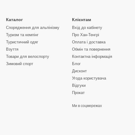
ьно біля озер і моря.
ngry.com.ua ви знайдете перевірені та популярні кемпінгові намети ві
 У нашому асортименті є як компактні моделі на 2–3 особи, так і 
Каталог
Клієнтам
д вологи.
Спорядження для альпінізму
Вхід до кабінету
тавку по Україні, зручну оплату та професійну допомогу у виборі.
Туризм та кемпінг
Про Хан-Тенгрі
на узбережжі, сімейного відпочинку в лісі чи комфортної стоянки в 
Туристичний одяг
Оплата і доставка
Взуття
Обмін та повернення
Товари для велоспорту
Контактна інформація
Зимовий спорт
Блог
Дисконт
Угода користувача
Відгуки
Прокат
Ми в соцмережах