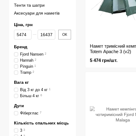
Тенти та шатри
Аксесуари для наметів
Ціна, грн
Від Ціна, грн
До Ціна, грн
ОК
Намет тримісний кемп
Бренд
Totem Apache 3 (v2)
Fjord Nansen
2
5 474 грн/шт.
Hannah
2
Pinguin
1
Tramp
2
Вага кг
Від 3 кг до 4 кг
1
Більш 4 кг
6
Дуги
Фіберглас
7
Кількість спальних місць
3
3
3