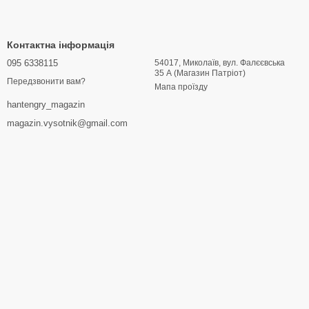
д таких брендів, як Tramp, Terra Incognita, Pinguin, Fjord
просторі двокімнатні намети на 4–6 людей з великими тамбурами
Контактна інформація
095 6338115
54017, Миколаїв, вул. Фалєєвська
35 А (Магазин Патріот)
 Наші консультанти підкажуть, який намет найкраще підійде
Передзвонити вам?
Мапа проїзду
горах.
hantengry_magazin
magazin.vysotnik@gmail.com