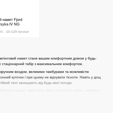
й намет Fjord
rsyka IV NG
т.
10 125 грн/шт.
 кемпінговий намет стане вашим комфортним домом у будь-
ує стаціонарний табір з максимальним комфортом.
, з зручним входом, великими тамбурами та можливістю
хонний куточок і при цьому не відчувати тісноти. Навіть у дощ
стійкий тент захищають від будь-якої погоди.
бираючи намет, звертайте увагу на кількість місць, наявність
кілька тижнів без дискомфорту.
симум зручностей: повноцінну висоту, посилені дуги, міцні
вий намет з вентиляцією, москітними сітками та герметичним