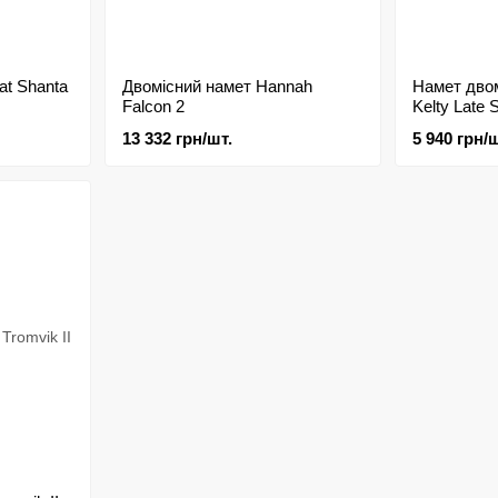
at Shanta
Двомісний намет Hannah
Намет двом
Falcon 2
Kelty Late S
13 332 грн/шт.
5 940 грн/ш