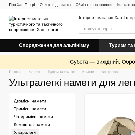
Перейти до основного контенту
Про Хан-Тенгрі
Оплата і доставка
Обмін та повернення
Контактна
Інтернет-магазин Хан-Тенгрі
Спорядження для альпінізму
Туризм та 
Субота — вихідний. Оброб
Головна
Каталог
Туризм та кемпінг
Намети
Ультралегкі
Ультралегкі намети для лег
Двомісні намети
Тримісні намети
Чотиримісні намети
Кемпінгові намети
Ультралегкі