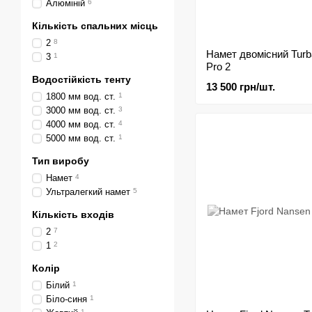
Алюміній
6
Кількість спальних місць
2
8
Намет двомісний Turb
3
1
Pro 2
Водостійкість тенту
13 500 грн/шт.
1800 мм вод. ст.
1
3000 мм вод. ст.
3
4000 мм вод. ст.
4
5000 мм вод. ст.
1
Тип виробу
Намет
4
Ультралегкий намет
5
Кількість входів
2
7
1
2
Колір
Білий
1
Біло-синя
1
1