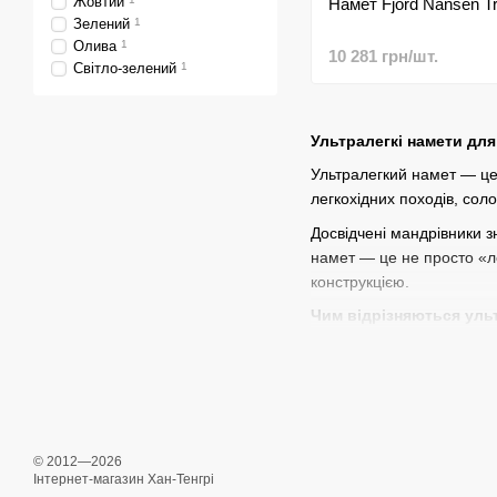
Жовтий
Намет Fjord Nansen Tr
Зелений
1
Олива
1
10 281 грн/шт.
Світло-зелений
1
Ультралегкі намети для
Ультралегкий намет — це
легкохідних походів, сол
Досвідчені мандрівники з
намет — це не просто «л
конструкцією.
Чим відрізняються ульт
вага від 900 г до 1,9 
використання полегше
мінімум дуг, часто —
простий, але надійний
© 2012—2026
Інтернет-магазин Хан-Тенгрі
Ультралегкі намети обира