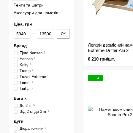
Тенти та шатри
Аксесуари для наметів
Ціна, грн
Від Ціна, грн
До Ціна, грн
ОК
Легкий двомісний наме
Бренд
Extreme Drifter Alu 2
Fjord Nansen
1
6 210 грн/шт.
Hannah
1
Kelty
1
Tramp
2
Travel Extreme
1
4
Trimm
1
Turbat
2
Вага кг
До 2 кг
5
Від 2 кг до 3 кг
4
Дуги
Дюралюміній
3