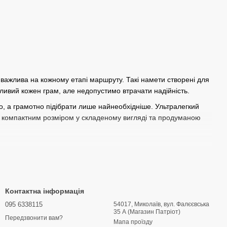
важлива на кожному етапі маршруту. Такі намети створені для
ажливий кожен грам, але недопустимо втрачати надійність.
о, а грамотно підібрати лише найнеобхідніше. Ультралегкий
, компактним розміром у складеному вигляді та продуманою
оновим або PU-покриттям);
Контактна інформація
095 6338115
54017, Миколаїв, вул. Фалєєвська
ція).
35 А (Магазин Патріот)
Передзвонити вам?
шрутних перегонів, ПВД та автономних походів. Для складних
Мапа проїзду