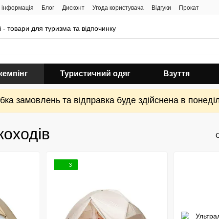
 інформація
Блог
Дисконт
Угода користувача
Відгуки
Прокат
 - товари для туризма та відпочинку
кемпінг
Туристичний одяг
Взуття
ка замовлень та відправка буде здійснена в понеділ
коходів
3