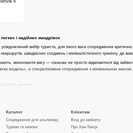
omvik II
 легких і надійних мандрівок
 усвідомлений вибір туриста, для якого вага спорядження критично 
о-маршрутів, швидкісних сходжень і мінімалістичного трекінгу, де в
нають: зекономити вагу — означає не просто відмовитися від зайвог
егка модель», а спеціалізоване спорядження з мінімальною масою
ралегкі намети:
кг у середньому (залежно від моделі та місткості);
них, але міцних матеріалів (нейлон, сілнайлон, поліестер із силік
 встановлення за допомогою трекінгових палиць замість каркасу;
Каталог
Клієнтам
Спорядження для альпінізму
Вхід до кабінету
 крій (зазвичай тент із внутрішньою сіткою або одношарова конструк
Туризм та кемпінг
Про Хан-Тенгрі
ють ті, хто ходить налегко: альпіністи, трейлранери, учасники мар