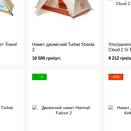
т Travel
Намет двомісний Turbat Shanta
Ультралегк
2
Cloud 2 Si
10 500 грн/шт.
9 212 грн/ш
4
−25%