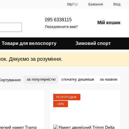
Укр
Рус
Бажання
Вхід
095 6338115
Мій кошик
Передзвонити вам?
Товари для велоспорту
Зимовий спорт
ок. Дякуємо за розуміння.
за популярністю
спочатку дешевше
за назвою
Сортування:
РОЗПРОДАЖ
−30%