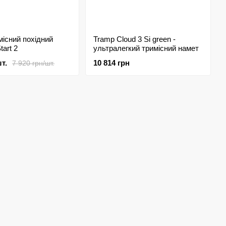
існий похідний
Tramp Cloud 3 Si green -
tart 2
ультралегкий тримісний намет
т.
10 814 грн
7 920 грн/шт.