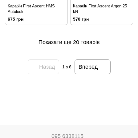
Карабін First Ascent HMS
Карабін First Ascent Argon 25
Autolock
kN
675 грн
570 грн
Показати ще 20 товарів
Назад
Вперед
1
з 6
095 6338115