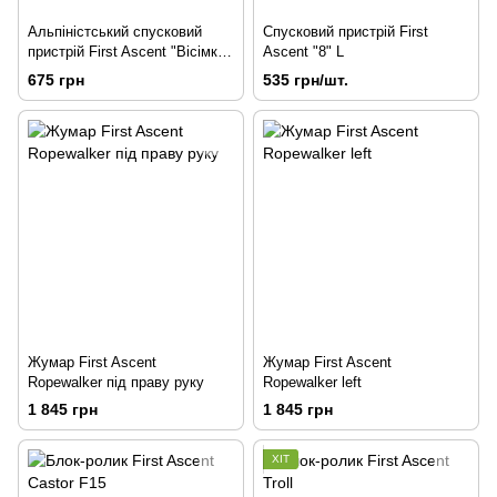
Альпіністський спусковий
Спусковий пристрій First
пристрій First Ascent "Вісімка
Ascent "8" L
рогата"
675 грн
535 грн/шт.
Жумар First Ascent
Жумар First Ascent
Ropewalker під праву руку
Ropewalker left
1 845 грн
1 845 грн
ХІТ