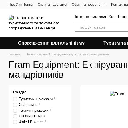
Перейти до основного контенту
Про Хан-Тенгрі
Оплата і доставка
Обмін та повернення
Контактна
Інтернет-магазин Хан-Тенгрі
Спорядження для альпінізму
Туризм та 
Головна
Fram Equipment: Екіпірування для сміливих мандрівників
Fram Equipment: Екіпіруван
мандрівників
Розділ
Туристичні рюкзаки
3
Спальники
1
Тактичні рюкзаки
1
Бівачні мішки
1
Фліс і Polartec
1