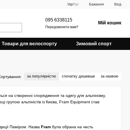
Укр
Рус
Бажання
Вхід
095 6338115
Мій кошик
Передзвонити вам?
Товари для велоспорту
Зимовий спорт
за популярністю
спочатку дешевше
за назвою
Сортування:
ься на створенні спорядження та одягу для альпінізму,
ці групою альпіністів із Києва, Fram Equipment став
едиції Паміром. Назва
Fram
була обрана на честь