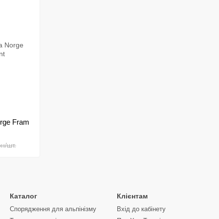
Fram Equipment — це поєднання традиційних альпіністс
проходять ретельне тестування, щоб відповідати най
Fram Equipment створює спорядження, яке допомагає 
Від гірських хребтів до далеких пустель — наші виро
пригодах.
Fram Equipment — спорядження для нових верши
rge Fram
рн/шт.
Каталог
Клієнтам
Спорядження для альпінізму
Вхід до кабінету