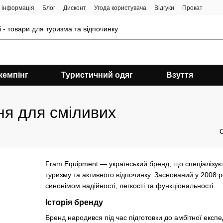
 інформація
Блог
Дисконт
Угода користувача
Відгуки
Прокат
 - товари для туризма та відпочинку
кемпінг
Туристичний одяг
Взуття
ня для сміливих
Fram Equipment — український бренд, що спеціалізуєт
туризму та активного відпочинку. Заснований у 2008 ро
синонімом надійності, легкості та функціональності.
Історія бренду
Бренд народився під час підготовки до амбітної експ