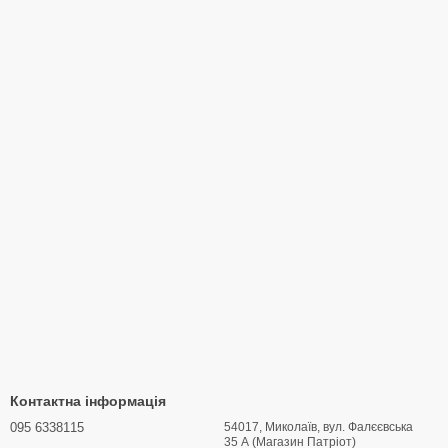
ьких цінностей і сучасних технологій. Усі наші продукти
вищим стандартам безпеки та надійності.
вам відкривати світ без обмежень.
би стануть вашими надійними супутниками в будь-яких
н!
Контактна інформація
095 6338115
54017, Миколаїв, вул. Фалєєвська
35 А (Магазин Патріот)