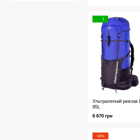
3
Ультралегкий рюкзак
85L
6 670 грн
−30%