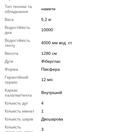
Тип техніки та
намети
обладнання
Вага
5,2 кг
Водостійкість
10000
дна
Водостійкість
4000 мм вод. ст.
тенту
Висота
1280 см
Дуги
Фіберглас
Форма
Півсфера
Гарантійний
12 міс
термін
Каркас
Внутрішній
палатки/тента
Кількість дуг
4
Кількість кімнат
1
Кількість шарів
Двошарова
Кількість
3
спальних місць