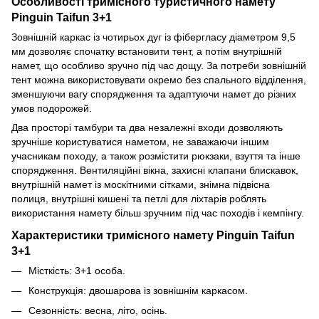
Особливості тримісного туристичного намету
Pinguin Taifun 3+1
Зовнішній каркас із чотирьох дуг із фібергласу діаметром 9,5
мм дозволяє спочатку встановити тент, а потім внутрішній
намет, що особливо зручно під час дощу. За потреби зовнішній
тент можна використовувати окремо без спального відділення,
зменшуючи вагу спорядження та адаптуючи намет до різних
умов подорожей.
Два просторі тамбури та два незалежні входи дозволяють
зручніше користуватися наметом, не заважаючи іншим
учасникам походу, а також розмістити рюкзаки, взуття та інше
спорядження. Вентиляційні вікна, захисні клапани блискавок,
внутрішній намет із москітними сітками, знімна підвісна
полиця, внутрішні кишені та петлі для ліхтарів роблять
використання намету більш зручним під час походів і кемпінгу.
Характеристики тримісного намету Pinguin Taifun
3+1
Місткість: 3+1 особа.
Конструкція: двошарова із зовнішнім каркасом.
Сезонність: весна, літо, осінь.