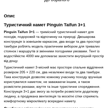
Опис
Туристичний намет Pinguin Taifun 3+1
Pinguin Taifun 3+1
— тримісний туристичний намет для
походів, подорожей та відпочинку на природі. Двошарова
конструкція із зовнішнім каркасом, два входи та два просторі
тамбури роблять модель практичним вибором для тривалих
стоянок і маршрутів зі змінними погодними умовами. Тент із
водостійкістю 4000 мм допомагає захистити внутрішній простір
від дощу.
Туристичний намет 3-місний має просторе спальне відділення
розміром 205 × 220 см, два незалежні входи та два тамбури.
Така конструкція дозволяє кожному учаснику походу зручніше
користуватися наметом, не заважаючи іншим, а також
розмістити рюкзаки, взуття та інше туристичне спорядження.
Конструкція 3+1 дає змогу за потреби розмістити додаткову
людину, а продумана вентиляція та москітні сітки сприяють
комфортному мікроклімату всередині намету.