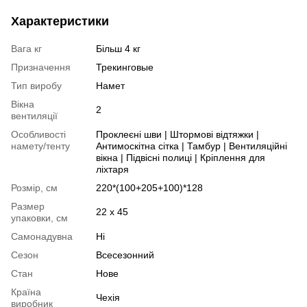
Характеристики
Вага кг
Більш 4 кг
Призначення
Трекинговые
Тип виробу
Намет
Вікна
2
вентиляції
Особливості
Проклеєні шви | Штормові відтяжки |
намету/тенту
Антимоскітна сітка | Тамбур | Вентиляційні
вікна | Підвісні полиці | Кріплення для
ліхтаря
Розмір, см
220*(100+205+100)*128
Размер
22 x 45
упаковки, см
Самонадувна
Ні
Сезон
Всесезонний
Стан
Нове
Країна
Чехія
виробник