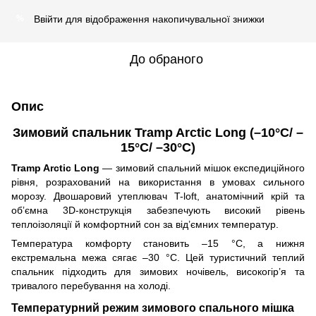
Ввійти
для відображення накопичувальної знижки
%
До обраного
Опис
Зимовий спальник Tramp Arctic Long (–10°C/ –
15°C/ –30°C)
Tramp Arctic Long
— зимовий спальний мішок експедиційного
рівня, розрахований на використання в умовах сильного
морозу. Двошаровий утеплювач T-loft, анатомічний крій та
обʼємна 3D-конструкція забезпечують високий рівень
теплоізоляції й комфортний сон за від’ємних температур.
Температура комфорту становить –15 °C, а нижня
екстремальна межа сягає –30 °C. Цей туристичний теплий
спальник підходить для зимових ночівель, високогір’я та
тривалого перебування на холоді.
Температурний режим зимового спального мішка