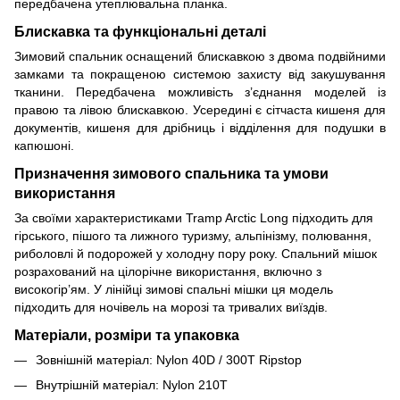
передбачена утеплювальна планка.
Блискавка та функціональні деталі
Зимовий спальник оснащений блискавкою з двома подвійними
замками та покращеною системою захисту від закушування
тканини. Передбачена можливість з’єднання моделей із
правою та лівою блискавкою. Усередині є сітчаста кишеня для
документів, кишеня для дрібниць і відділення для подушки в
капюшоні.
Призначення зимового спальника та умови
використання
За своїми характеристиками Tramp Arctic Long підходить для
гірського, пішого та лижного туризму, альпінізму, полювання,
риболовлі й подорожей у холодну пору року. Спальний мішок
розрахований на цілорічне використання, включно з
високогір’ям. У лінійці зимові спальні мішки ця модель
підходить для ночівель на морозі та тривалих виїздів.
Матеріали, розміри та упаковка
Зовнішній матеріал: Nylon 40D / 300T Ripstop
Внутрішній матеріал: Nylon 210T