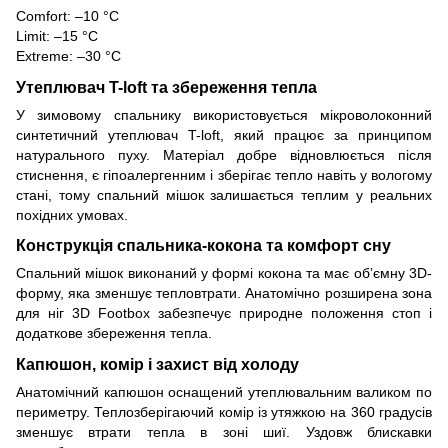
Comfort: –10 °C
Limit: –15 °C
Extreme: –30 °C
Утеплювач T-loft та збереження тепла
У зимовому спальнику використовується мікроволоконний
синтетичний утеплювач T-loft, який працює за принципом
натурального пуху. Матеріал добре відновлюється після
стиснення, є гіпоалергенним і зберігає тепло навіть у вологому
стані, тому спальний мішок залишається теплим у реальних
похідних умовах.
Конструкція спальника-кокона та комфорт сну
Спальний мішок виконаний у формі кокона та має обʼємну 3D-
форму, яка зменшує тепловтрати. Анатомічно розширена зона
для ніг 3D Footbox забезпечує природне положення стоп і
додаткове збереження тепла.
Капюшон, комір і захист від холоду
Анатомічний капюшон оснащений утеплювальним валиком по
периметру. Теплозберігаючий комір із утяжкою на 360 градусів
зменшує втрати тепла в зоні шиї. Уздовж блискавки