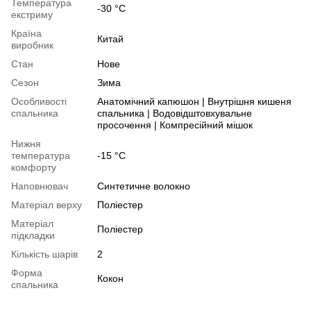
Температура
-30 °С
екстриму
Країна
Китай
виробник
Стан
Нове
Сезон
Зима
Особливості
Анатомічний капюшон | Внутрішня кишеня
спальника
спальника | Водовідштовхувальне
просочення | Компресійний мішок
Нижня
температура
-15 °C
комфорту
Наповнювач
Синтетичне волокно
Матеріал верху
Поліестер
Матеріал
Поліестер
підкладки
Кількість шарів
2
Форма
Кокон
спальника