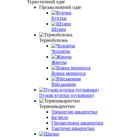
Туристичний одяг
Гірськолижний одяг
Куртки
Штани
Термобілизна
Чоловіча
Жіноча
Вовна мериноса
Військовим
Пухові куртки (пуховики)
Термошкарпетки
Трекінгові шкарпетки
Біг/вело
Гірськолижні шкарпетки
Тактичні шкарпетки