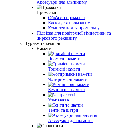
Аксесуари для альпінізму
Промальп
Обв'язка промальп
Каски для промальпу
Комплекти для промальпу
Підвіска для повітряної гімнастики та
циркового реквізиту
Туризм та кемпінг
Намети
Двомісні намети
Тримісні намети
Чотиримісні намети
Кемпінгові намети
Ультралегкі
Тенти та шатри
Аксесуари для наметів