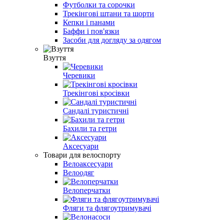
Футболки та сорочки
Трекінгові штани та шорти
Кепки і панами
Баффи і пов'язки
Засоби для догляду за одягом
Взуття
Черевики
Трекінгові кросівки
Сандалі туристичні
Бахили та гетри
Аксесуари
Товари для велоспорту
Велоаксесуари
Велоодяг
Велоперчатки
Фляги та флягоутримувачі