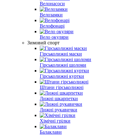
Велонасоси
Велозамки
Велофонарі
Вело окуляри
Зимовий спорт
Гірськолижні маски
Гірськолижні шоломи
Гірськолижні куртки
Штани гірськолижні
Лижні шкарпетки
Лижні рукавички
Хімічні грілки
Балаклави