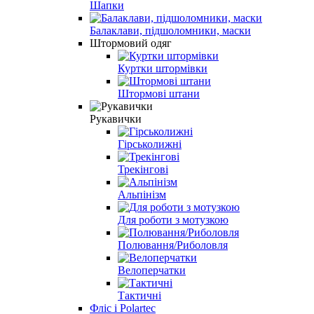
Шапки
Балаклави, підшоломники, маски
Штормовий одяг
Куртки штормівки
Штормові штани
Рукавички
Гірськолижні
Трекінгові
Альпінізм
Для роботи з мотузкою
Полювання/Риболовля
Велоперчатки
Тактичні
Фліс і Polartec