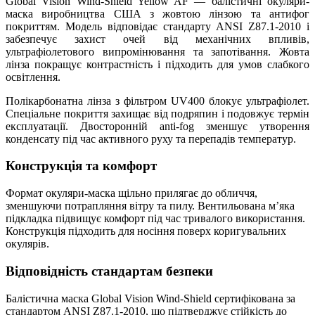
Global Vision Wind-Shield Yellow AF — балістичні окуляри-
маска виробництва США з жовтою лінзою та антифог
покриттям. Модель відповідає стандарту ANSI Z87.1-2010 і
забезпечує захист очей від механічних впливів,
ультрафіолетового випромінювання та запотівання. Жовта
лінза покращує контрастність і підходить для умов слабкого
освітлення.
Полікарбонатна лінза з фільтром UV400 блокує ультрафіолет.
Спеціальне покриття захищає від подряпин і подовжує термін
експлуатації. Двосторонній anti-fog зменшує утворення
конденсату під час активного руху та перепадів температур.
Конструкція та комфорт
Формат окуляри-маска щільно прилягає до обличчя,
зменшуючи потрапляння вітру та пилу. Вентильована м’яка
підкладка підвищує комфорт під час тривалого використання.
Конструкція підходить для носіння поверх коригувальних
окулярів.
Відповідність стандартам безпеки
Балістична маска Global Vision Wind-Shield сертифікована за
стандартом ANSI Z87.1-2010, що підтверджує стійкість до