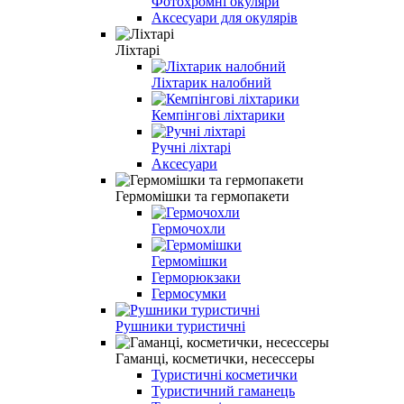
Фотохромні окуляри
Аксесуари для окулярів
Ліхтарі
Ліхтарик налобний
Кемпінгові ліхтарики
Ручні ліхтарі
Аксесуари
Гермомішки та гермопакети
Гермочохли
Гермомішки
Герморюкзаки
Гермосумки
Рушники туристичні
Гаманці, косметички, несессеры
Туристичні косметички
Туристичний гаманець