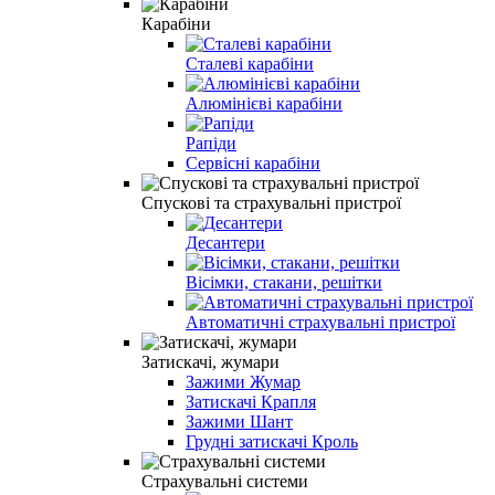
Карабіни
Сталеві карабіни
Алюмінієві карабіни
Рапіди
Сервісні карабіни
Спускові та страхувальні пристрої
Десантери
Вісімки, стакани, решітки
Автоматичні страхувальні пристрої
Затискачі, жумари
Зажими Жумар
Затискачі Крапля
Зажими Шант
Грудні затискачі Кроль
Страхувальні системи