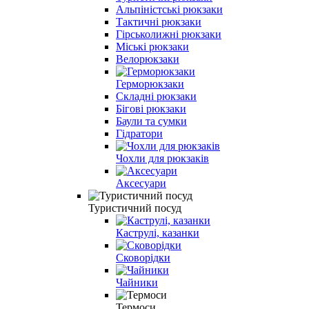
Альпіністські рюкзаки
Тактичні рюкзаки
Гірськолижні рюкзаки
Міські рюкзаки
Велорюкзаки
Герморюкзаки
Складні рюкзаки
Бігові рюкзаки
Баули та сумки
Гідратори
Чохли для рюкзаків
Аксесуари
Туристичний посуд
Каструлі, казанки
Сковорідки
Чайники
Термоси