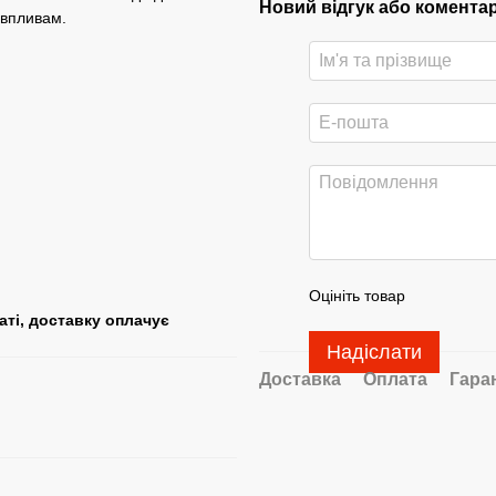
Новий відгук або комента
 впливам.
Оцініть товар
ті, доставку оплачує
Надіслати
Доставка
Оплата
Гара