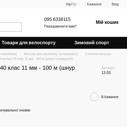
Укр
Рус
Бажання
Вхід
095 6338115
Мій кошик
Передзвонити вам?
Товари для велоспорту
Зимовий спорт
 альпінізму
Мотузка для альпінізму та промальпу
Статична мотузка
чна Кані 40 клас 11 мм - 100 м (шнур поліамідний)
 40 клас 11 мм - 100 м (шнур
Артикул
13.03
В бажання
ичувальної знижки