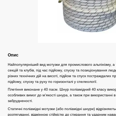
Опис
Найпопулярніший вид мотузки для промислового альпінізму, а 
секцій та клубів, під час підйому, спуску та позиціонування люд
різних технічних дій на висоті, підйом та спуск постраждалих 
підйому, спуску та руху по горизонталі у спелеології.
Плетіння виконане у 40 пасм. Шнур поліамідний 40 класу вико
особливих вимог до м'якості шнура, а також при використанні 
забрудненості.
Статичні поліамідні мотузки (або поліамідні шнури) відрізняют
розтягуванні, відмінною стійкістю до стирання та ударним наван