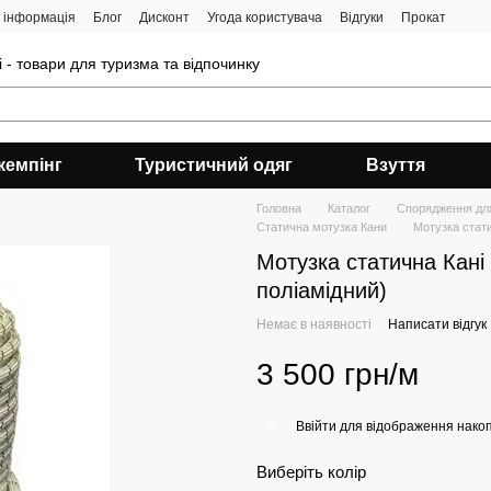
 інформація
Блог
Дисконт
Угода користувача
Відгуки
Прокат
 - товари для туризма та відпочинку
кемпінг
Туристичний одяг
Взуття
Головна
Каталог
Спорядження для
Статична мотузка Кани
Мотузка стати
Мотузка статична Кані
поліамідний)
Немає в наявності
Написати відгук
3 500 грн/м
Ввійти
для відображення накоп
%
Виберіть колір