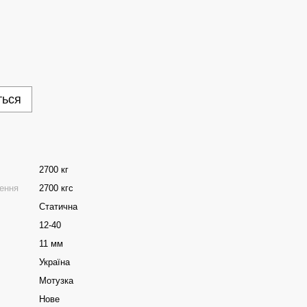
ться
2700 кг
ення
2700 кгс
Статична
12-40
11 мм
Україна
Мотузка
Нове