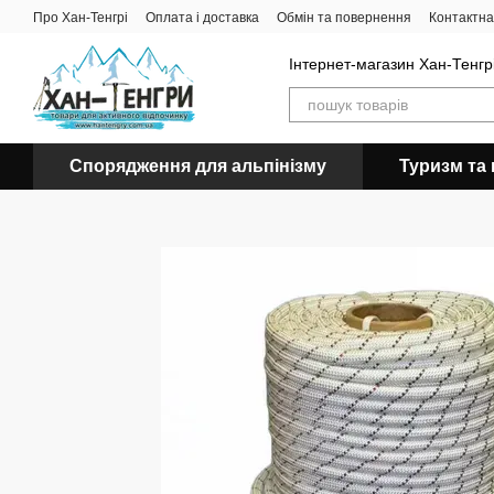
Перейти до основного контенту
Про Хан-Тенгрі
Оплата і доставка
Обмін та повернення
Контактна
Інтернет-магазин Хан-Тенгрі
Спорядження для альпінізму
Туризм та 