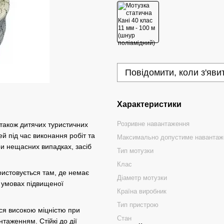
Повідомити, коли з'яви
Характеристики
Розривне навантаження
також дитячих туристичних
ей під час виконання робіт та
Максимально допустиме навантаж
при нещасних випадках, засіб
Тип мотузки
Клас
ристовується там, де немає
Діаметр мотузки
в умовах підвищеної
Країна виробник
Тип пристрою
ься високою міцністю при
Стан
таженням. Стійкі до дії