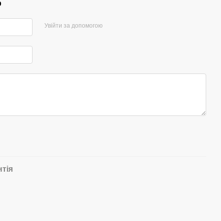
р
Увійти за допомогою
нтія