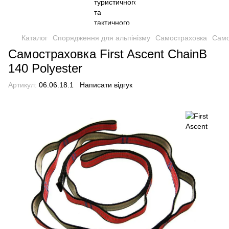
Каталог
Спорядження для альпінізму
Самостраховка
Само
Самостраховка First Ascent ChainB
140 Polyester
Артикул:
06.06.18.1
Написати відгук