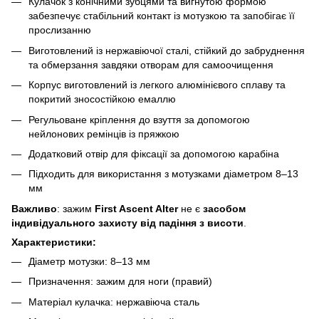
Кулачок з конічними зубцями та вигнутою формою
забезпечує стабільний контакт із мотузкою та запобігає її
прослизанню
Виготовлений із нержавіючої сталі, стійкий до забруднення
та обмерзання завдяки отворам для самоочищення
Корпус виготовлений із легкого алюмінієвого сплаву та
покритий зносостійкою емаллю
Регульоване кріплення до взуття за допомогою
нейлонових ремінців із пряжкою
Додатковий отвір для фіксації за допомогою карабіна
Підходить для використання з мотузками діаметром 8–13
мм
Важливо
: зажим
First Ascent Alter
не є
засобом
індивідуального захисту від падіння з висоти
.
Характеристики:
Діаметр мотузки: 8–13 мм
Призначення: зажим для ноги (правий)
Матеріал кулачка: нержавіюча сталь