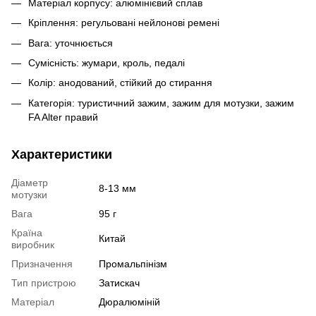
Матеріал корпусу: алюмінієвий сплав
Кріплення: регульовані нейлонові ремені
Вага: уточнюється
Сумісність: жумари, кроль, педалі
Колір: анодований, стійкий до стирання
Категорія: туристичний зажим, зажим для мотузки, зажим
FA Alter правий
Характеристики
Діаметр
8-13 мм
мотузки
Вага
95 г
Країна
Китай
виробник
Призначення
Промальпінізм
Тип пристрою
Затискач
Матеріал
Дюралюміній