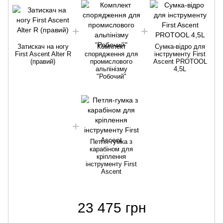
Затискач на ногу
Комплект
Cумка-відро для
First Ascent Alter R
спорядження для
інструменту First
(правий)
промислового
Ascent PROTOOL
альпінізму
4,5L
"Робочий"
Петля-гумка з
карабіном для
кріплення
інструменту First
Ascent
23 475 грн