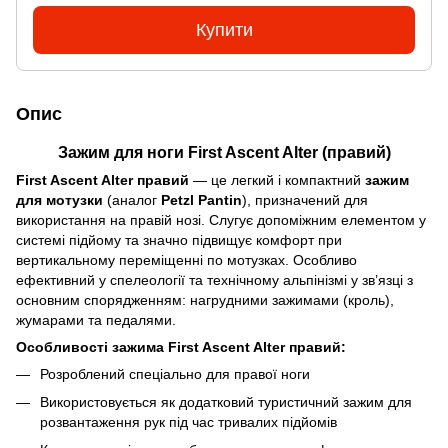
Купити
Опис
Зажим для ноги First Ascent Alter (правий)
First Ascent Alter правий
— це легкий і компактний
зажим
для мотузки
(аналог
Petzl Pantin
), призначений для
використання на правій нозі. Слугує допоміжним елементом у
системі підйому та значно підвищує комфорт при
вертикальному переміщенні по мотузках. Особливо
ефективний у спелеології та технічному альпінізмі у зв’язці з
основним спорядженням: нагрудними зажимами (кроль),
жумарами та педалями.
Особливості зажима First Ascent Alter правий:
Розроблений спеціально для правої ноги
Використовується як додатковий туристичний зажим для
розвантаження рук під час тривалих підйомів